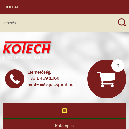
FŐOLDAL
0
Elérhetőség:
+36-1-469-1060
rendeles@quickprint.hu
Katalógus