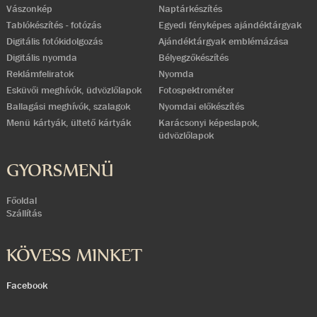
Vászonkép
Naptárkészítés
Tablókészítés - fotózás
Egyedi fényképes ajándéktárgyak
Digitális fotókidolgozás
Ajándéktárgyak emblémázása
Digitális nyomda
Bélyegzőkészítés
Reklámfeliratok
Nyomda
Esküvői meghívók, üdvözlőlapok
Fotospektrométer
Ballagási meghívók, szalagok
Nyomdai előkészítés
Menü kártyák, ültető kártyák
Karácsonyi képeslapok,
üdvözlőlapok
GYORSMENÜ
Főoldal
Szállítás
KÖVESS MINKET
Facebook