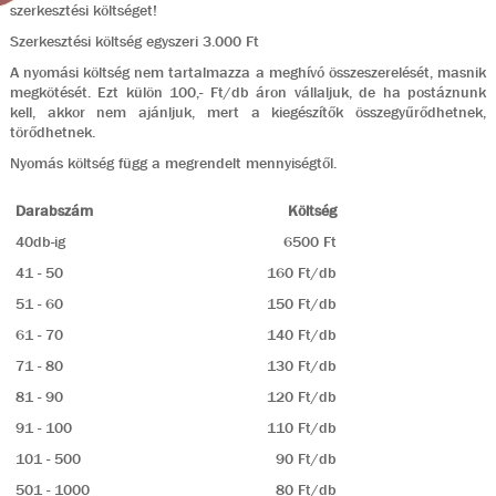
szerkesztési költséget!
Szerkesztési költség egyszeri 3.000 Ft
A nyomási költség nem tartalmazza a meghívó összeszerelését, masnik
megkötését. Ezt külön 100,- Ft/db áron vállaljuk, de ha postáznunk
kell, akkor nem ajánljuk, mert a kiegészítők összegyűrődhetnek,
törődhetnek.
Nyomás költség függ a megrendelt mennyiségtől.
Darabszám
Költség
40db-ig
6500 Ft
41 - 50
160 Ft/db
51 - 60
150 Ft/db
61 - 70
140 Ft/db
71 - 80
130 Ft/db
81 - 90
120 Ft/db
91 - 100
110 Ft/db
101 - 500
90 Ft/db
501 - 1000
80 Ft/db