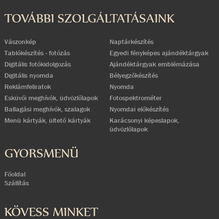
TOVÁBBI SZOLGÁLTATÁSAINK
Vászonkép
Naptárkészítés
Tablókészítés - fotózás
Egyedi fényképes ajándéktárgyak
Digitális fotókidolgozás
Ajándéktárgyak emblémázása
Digitális nyomda
Bélyegzőkészítés
Reklámfeliratok
Nyomda
Esküvői meghívók, üdvözlőlapok
Fotospektrométer
Ballagási meghívók, szalagok
Nyomdai előkészítés
Menü kártyák, ültető kártyák
Karácsonyi képeslapok,
üdvözlőlapok
GYORSMENÜ
Főoldal
Szállítás
KÖVESS MINKET