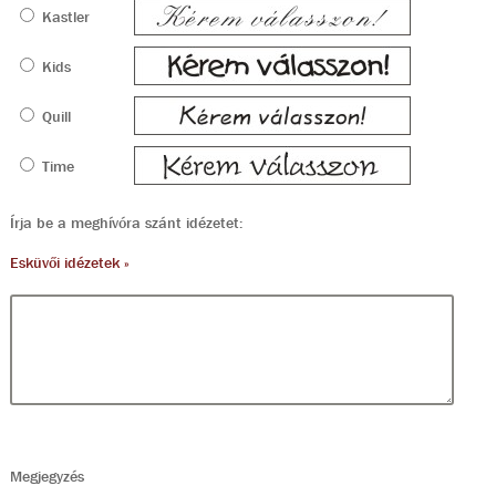
Kastler
Kids
Quill
Time
Írja be a meghívóra szánt idézetet:
Esküvői idézetek »
Megjegyzés