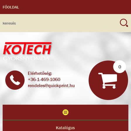
FŐOLDAL
0
Elérhetőség:
+36-1-469-1060
rendeles@quickprint.hu
Katalógus