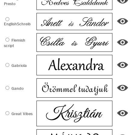
Presto
EnglishSchreib
Flemish
script
Gabriola
Gando
Great Vibes