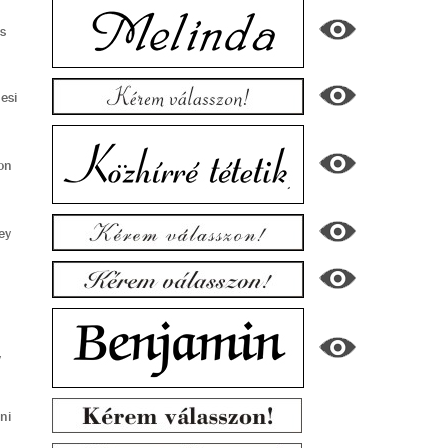
is
esi
on
ey
y
ni