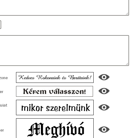
one
er
uiat
ter