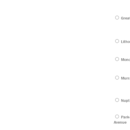
Great
Litho
Mono
Murra
Nupti
Park
Avenue