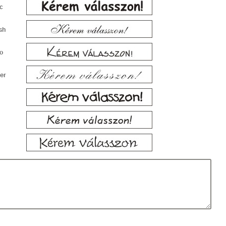
c
sh
o
er