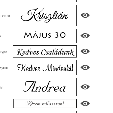
 Vibes
s
type
yHill
al
-