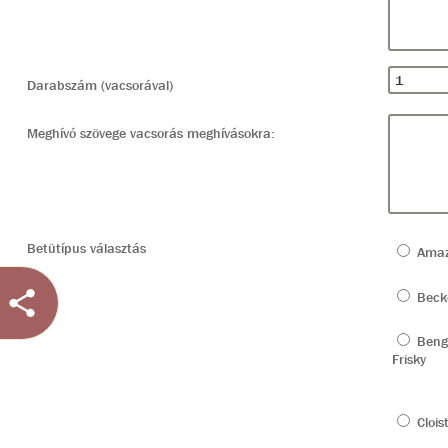
Darabszám (vacsorával)
Meghívó szövege vacsorás meghívásokra:
Betütípus választás
Amaz
Beck
Beng
Frisky
Clois