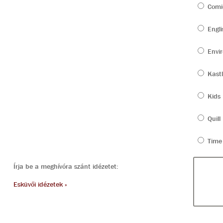
Comi
Engli
Envir
Kastl
Kids
Quill
Time
Írja be a meghívóra szánt idézetet:
Esküvői idézetek »