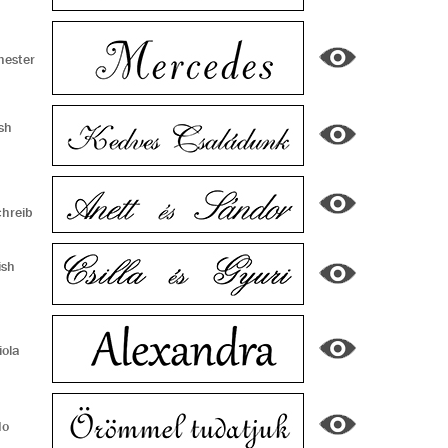
hester
sh
chreib
ish
ola
do