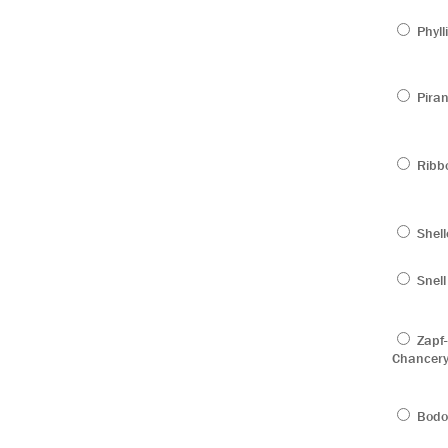
Phyll
Piran
Ribb
Shell
Snell
Zapf-
Chancer
Bodo