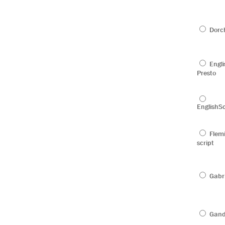
Dorc
Engli
Presto
EnglishS
Flem
script
Gabri
Gan