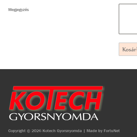
Megjegyzés
Kosár
Copyright © 2026 Kotech Gyorsnyomda | Made by
FortuNet