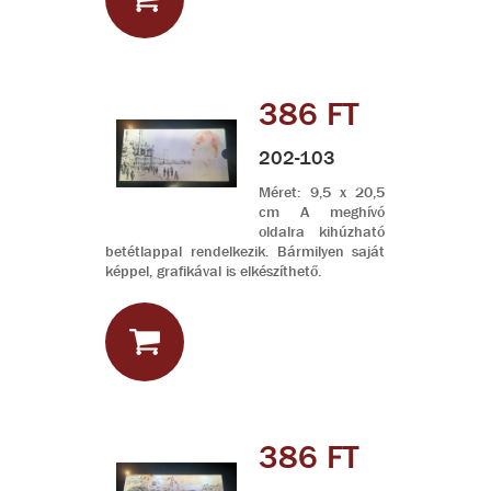
386 FT
202-103
Méret: 9,5 x 20,5
cm A meghívó
oldalra kihúzható
betétlappal rendelkezik. Bármilyen saját
képpel, grafikával is elkészíthető.
386 FT