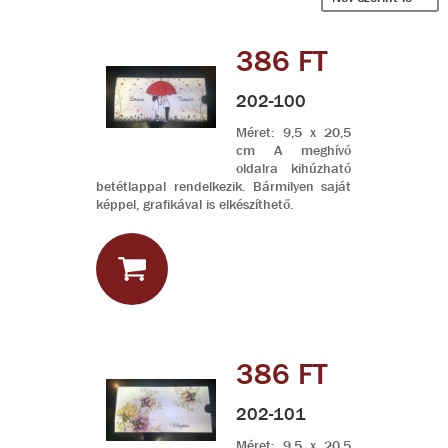
386 FT
202-100
Méret: 9,5 x 20,5
cm A meghívó
oldalra kihúzható
betétlappal rendelkezik. Bármilyen saját
képpel, grafikával is elkészíthető.
386 FT
202-101
Méret: 9,5 x 20,5