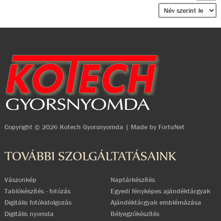
Copyright © 2026 Kotech Gyorsnyomda | Made by
FortuNet
TOVÁBBI SZOLGÁLTATÁSAINK
Vászonkép
Naptárkészítés
Tablókészítés - fotózás
Egyedi fényképes ajándéktárgyak
Digitális fotókidolgozás
Ajándéktárgyak emblémázása
Digitális nyomda
Bélyegzőkészítés