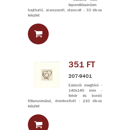
leporellószerűen
hajtható, aranyozott, stancolt - 33 db-os
készlet
351 FT
207-9401
Esküvői meghívó -
140x140 mm -
fehér és bordó
fólianyomású, domborított - 210 db-os
készlet