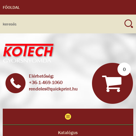
FŐOLDAL
0
Elérhetőség:
+36-1-469-1060
rendeles@quickprint.hu
Katalógus