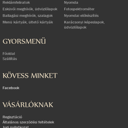
Reklámfeliratok
Nyomda
Esküvői meghívók, üdvözlőlapok
Fotospektrométer
Ballagási meghívók, szalagok
Nyomdai előkészítés
Menü kártyák, ültető kártyák
Karácsonyi képeslapok,
üdvözlőlapok
GYORSMENÜ
Főoldal
Szállítás
KÖVESS MINKET
Facebook
VÁSÁRLÓKNAK
Regisztáció
Általános szerződési feltételek
Jogi nyilatkozat